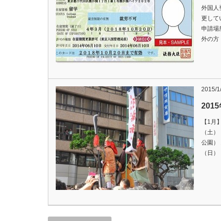
外国人
更して
申請場
外の方
2015/1
20
【1月
（土）
公園）
（日）