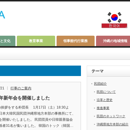
と文化
教育事業
領事館代行業務
沖縄の地域情報
テーマ
民団紹介
/21
行事のご案内
民団について
15年新年会を開催しました
沿革と歴史
の挨拶をする朴団長 1月17日（土）18:30よ
推進事業
日本大韓民国民団沖縄県地方本部の事務所にて、
民団のネットワーク
を開催いたしました。 民団団員や日韓親善協会
沖縄県地方本部の紹介
係者31名が集いました。 韓国のトック（韓国…