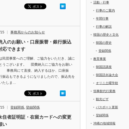
活動・行事
行事のご案内
年間行事
行事の解説
/15
事務局からのお知らせ
韓国の歴史と文化
納入のお願い・口座振替・銀行振込
韓国の歴史
対応できます
登録関係
民団事業へのご理解、ご協力をいただき、誠に
教育事業
とうございます。 団費納入にご協力をお願い
韓国語講座
。 事務局にて直接、納入するほか、口座振
韓国語弁論大会
行振込もできるようになりましたので、振込先を
いたしま…
オリニ土曜学校
領事館代行業務
観光ビザ
/15
登録関係
,
登録関係
パスポート更新
登録関係
永住者証明証・在留カードへの変更
沖縄の地域情報
願い