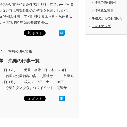
沖縄の便利情報
登録証明書を特別永住者証明証・在留カードへ変
いない方は有効期限のご確認をお願いします。
沖縄観光情報
所 特別永住者：市区町村役場 永住者・永住者以
事務局からのお知らせ
：入国管理局 申請必要書類 外…
サイトマップ
/7
沖縄の便利情報
15年 沖縄の行事一覧
】 1日（木） 元旦・初詣 1日（木）～3日
 首里城公園新春の宴 （関連サイト：首里城
 12日（月） 成人式 17日（土）、18日
 今帰仁グスク桜まつりイベント（関連サ…