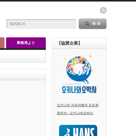
事務局より
【協賛企業】
오키나와 자유여행의 든든한
동반자 - 오키나와오박사