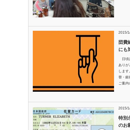
2015/1
団費
にも
日頃は
ありが
します
替・銀
ご案内
2015/1
特別
のお