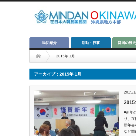
民団紹介
活動・行事
韓国の歴史
2015年 1月
アーカイブ：2015年 1月
2015/1
20
■新年
り、在
新年会
など関