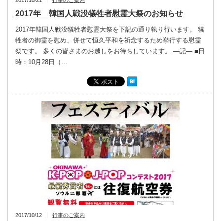
2017/10/21
行事のご案内
2017年 韓国人戦没犠牲者慰霊大祭のお知らせ
2017年韓国人戦没犠牲者慰霊大祭を下記の通り執り行います。 犠
牲者の御霊を慰め、併せて恒久平和を祈念するため挙行する慰霊
祭です。 多くの皆さまのお越しをお待ちしています。 ―記― ■日
時：10月28日（…
2017/10/12
行事のご案内