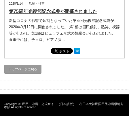
2020/9/14
活動・行事
第75周年光復節記念式典が開催されました
新型コロナの影響で延期となっていた第75回光復節記念式典が、
2020年9月12日に開催されました。 第1部は国民儀礼、黙祷、祝辞
等が行われ、第2部はビュッフェ形式の懇親会が行われました。
食事中には、チェロ、ピアノ演…
トップページに戻る
Copyright ©
民団 沖縄 公式サイト（日本語版） 在日本大韓民国民団沖縄県地方
本部
All rights reserved.