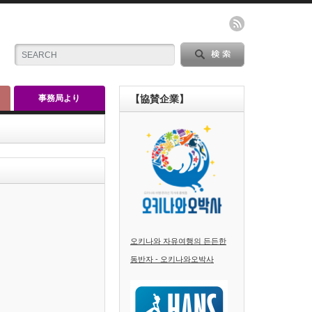
事務局より
【協賛企業】
오키나와 자유여행의 든든한
동반자 - 오키나와오박사