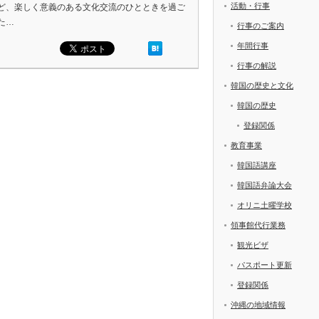
活動・行事
ど、楽しく意義のある文化交流のひとときを過ご
た…
行事のご案内
年間行事
行事の解説
韓国の歴史と文化
韓国の歴史
登録関係
教育事業
韓国語講座
韓国語弁論大会
オリニ土曜学校
領事館代行業務
観光ビザ
パスポート更新
登録関係
沖縄の地域情報