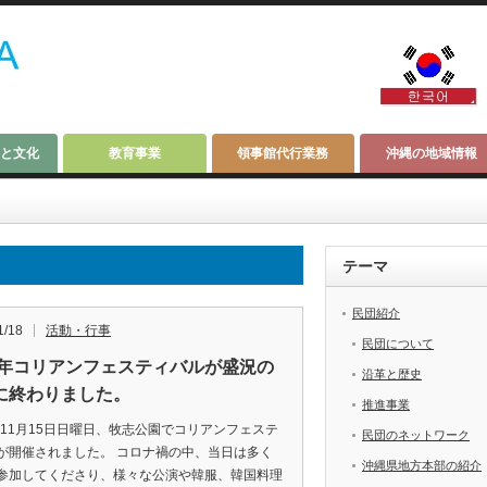
と文化
教育事業
領事館代行業務
沖縄の地域情報
テーマ
民団紹介
1/18
活動・行事
民団について
20年コリアンフェスティバルが盛況の
沿革と歴史
に終わりました。
推進事業
0年11月15日日曜日、牧志公園でコリアンフェステ
民団のネットワーク
が開催されました。 コロナ禍の中、当日は多く
沖縄県地方本部の紹介
参加してくださり、様々な公演や韓服、韓国料理