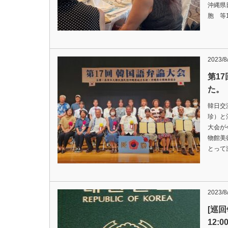
沖縄県
胞 等
2023/8
第1
た。
韓日交
珍）と
大会が
物館美
とって
2023/8
[巡回
12: