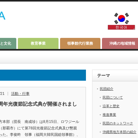
と文化
教育事業
領事館代行業務
沖縄の地域情報
テーマ
民団紹介
/21
活動・行事
民団について
8周年光復節記念式典が開催されまし
沿革と歴史
推進事業
方本部（団長 南成珍）は8月15日、ロワジール
民団のネットワーク
（那覇市）にて第78回光復節記念式典及び懇親
沖縄県地方本部の紹介
った。李俊旿 領事（福岡大韓民国総領事館）、