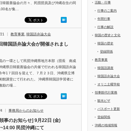
活動・行事
日韓親善協会の方々、民団団員及び沖縄在住の同
100名が集…
行事のご案内
年間行事
行事の解説
/21
教育事業
,
韓国語弁論大会
韓国の歴史と文化
7回韓国語弁論大会が開催されまし
韓国の歴史
登録関係
教育事業
流の一環として民団沖縄県地方本部（団長 南成
沖縄県日韓親善協会の共催で行われる韓国語弁論
韓国語講座
今年1７回目を迎えて、７月２３日、沖縄県立博
韓国語弁論大会
術館講堂にて行われた。 沖縄県韓国語学習者に
オリニ土曜学校
激励の場…
領事館代行業務
観光ビザ
パスポート更新
/4
事務局からのお知らせ
登録関係
領事のお知らせ] 9月22日 (金)
沖縄の地域情報
00~14:00 民団沖縄にて