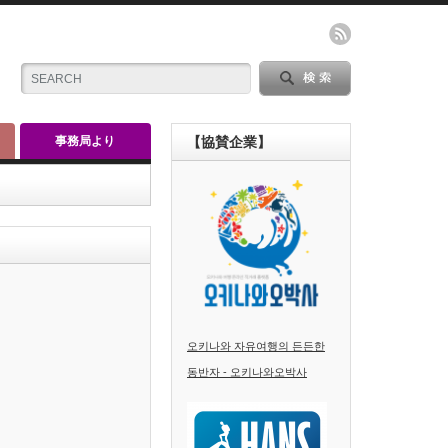
事務局より
【協賛企業】
오키나와 자유여행의 든든한
동반자 - 오키나와오박사