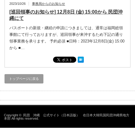
2023/10/26
事務局からのお知らせ
[巡回領事のお知らせ] 12月8日 (金) 15:00から 民団沖
縄にて
パスポートの新規・継続の申請につきましては、通常は福岡総領
事館にて行っておりますが、巡回領事が来沖するため下記の通り
領事業務を承ります。 予約必須 ■日時：2023年12月8日(金) 15:00
から ■…
トップページに戻る
Copyright ©
民団 沖縄 公式サイト（日本語版） 在日本大韓民国民団沖縄県地方
本部
All rights reserved.