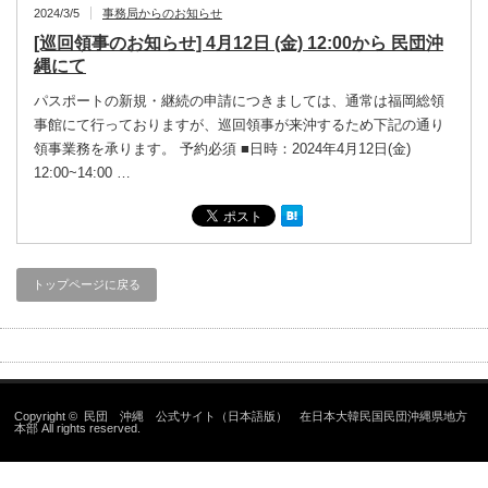
2024/3/5
事務局からのお知らせ
[巡回領事のお知らせ] 4月12日 (金) 12:00から 民団沖
縄にて
パスポートの新規・継続の申請につきましては、通常は福岡総領
事館にて行っておりますが、巡回領事が来沖するため下記の通り
領事業務を承ります。 予約必須 ■日時：2024年4月12日(金)
12:00~14:00 …
トップページに戻る
Copyright ©
民団 沖縄 公式サイト（日本語版） 在日本大韓民国民団沖縄県地方
本部
All rights reserved.