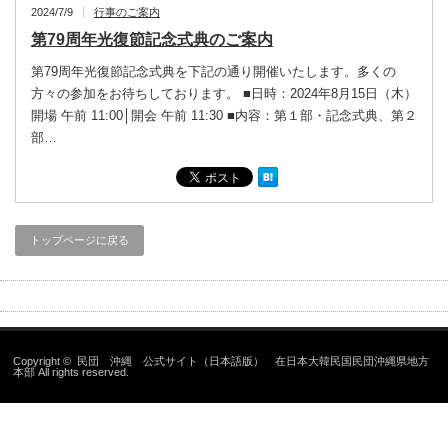
2024/7/9
行事のご案内
第79周年光復節記念式典のご案内
第79周年光復節記念式典を下記の通り開催いたします。多くの
方々の参加をお待ちしております。 ■日時：2024年8月15日（木）
開場 午前 11:00│開会 午前 11:30 ■内容：第１部・記念式典、第２
部…
トップページに戻る
Copyright ©
民団 沖縄 公式サイト（日本語版） 在日本大韓民国民団沖縄県地方
本部
All rights reserved.