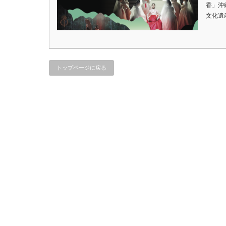
香」沖
文化遺
トップページに戻る