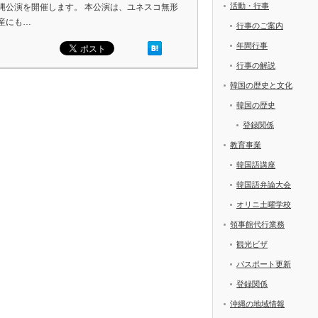
活動・行事
縄公演を開催します。 本公演は、ユネスコ無形
産にも…
行事のご案内
年間行事
行事の解説
韓国の歴史と文化
韓国の歴史
登録関係
教育事業
韓国語講座
韓国語弁論大会
オリニ土曜学校
領事館代行業務
観光ビザ
パスポート更新
登録関係
沖縄の地域情報