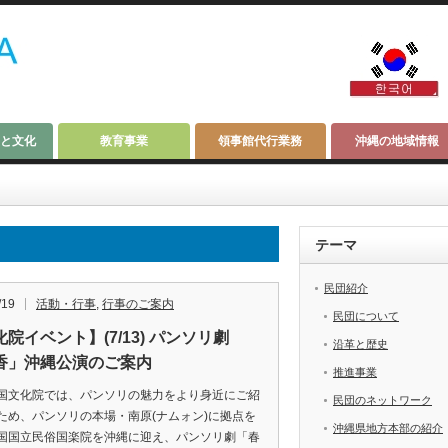
と文化
教育事業
領事館代行業務
沖縄の地域情報
テーマ
民団紹介
/19
活動・行事
,
行事のご案内
民団について
院イベント】(7/13) パンソリ劇
沿革と歴史
香」沖縄公演のご案内
推進事業
国文化院では、パンソリの魅力をより身近にご紹
民団のネットワーク
ため、パンソリの本場・南原(ナムォン)に拠点を
沖縄県地方本部の紹介
国国立民俗国楽院を沖縄に迎え、パンソリ劇「春