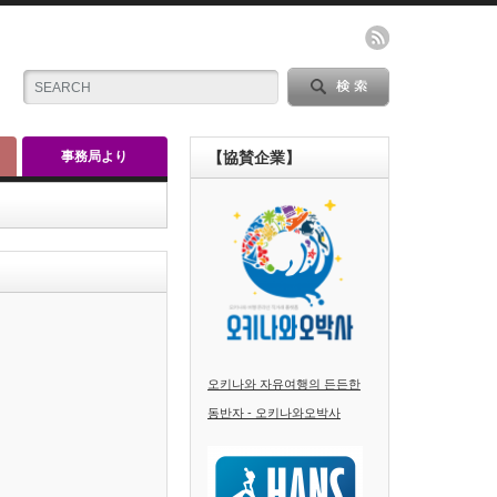
事務局より
【協賛企業】
오키나와 자유여행의 든든한
동반자 - 오키나와오박사