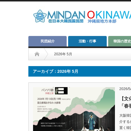
民団紹介
活動・行事
韓国の歴史
2026年 5月
アーカイブ：2026年 5月
2026/5
【文化
「春
大阪韓
介する
置く韓