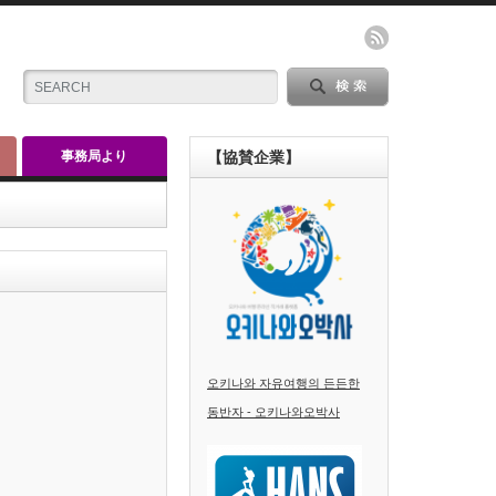
事務局より
【協賛企業】
오키나와 자유여행의 든든한
동반자 - 오키나와오박사