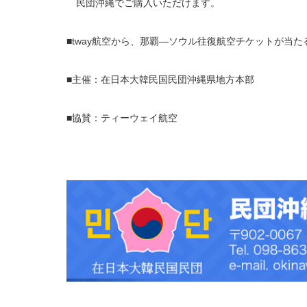
民団沖縄でご購入いただけます。
■tway航空から、那覇―ソウル往復航空チケットが当
■主催：在日本大韓民国民団沖縄県地方本部
■協賛：ティーウェイ航空