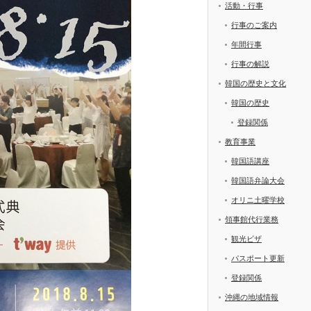
活動・行事
行事のご案内
年間行事
行事の解説
韓国の歴史と文化
韓国の歴史
登録関係
教育事業
韓国語講座
韓国語弁論大会
オリニ土曜学校
領事館代行業務
観光ビザ
パスポート更新
登録関係
沖縄の地域情報