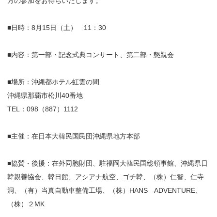
方の参加をお待ちいたします。
■日時：8月15日（土） 11：30
■内容：第一部・記念式典コンサート、第二部・懇親会
■場所：沖縄都ホテル虹雲の間
沖縄県那覇市松川40番地
TEL：098（887）1112
■主催：在日本大韓民国民団沖縄県地方本部
■協賛・後援：在外同胞財団、駐福岡大韓民国総領事館、沖縄県日
韓親善協会、韓日館、アシアナ航空、ゴチ韓、（株）仁智、仁寺
洞、（有）当真自動車整備工場、（株）HANS ADVENTURE、
（株）２MK